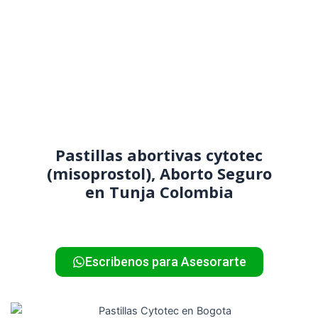
Venta Cytotec en Tunja
¿Has tomado la decisión
de interrumpir un
embarazo no deseado
voluntariamente?
Pastillas abortivas cytotec
(misoprostol), Aborto Seguro
en Tunja Colombia
Escribenos para Asesorarte